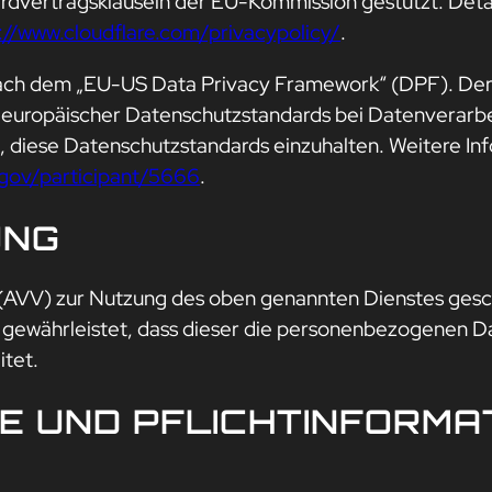
ardvertragsklauseln der EU-Kommission gestützt. Deta
://www.cloudflare.com/privacypolicy/
.
nach dem „EU-US Data Privacy Framework“ (DPF). Der
 europäischer Datenschutzstandards bei Datenverarbe
, diese Datenschutzstandards einzuhalten. Weitere In
gov/participant/5666
.
UNG
(AVV) zur Nutzung des oben genannten Dienstes geschl
 gewährleistet, dass dieser die personenbezogenen 
tet.
SE UND PFLICHT­INFORMA