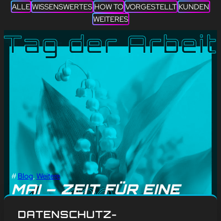
ALLE
WISSENSWERTES
HOW TO
VORGESTELLT
KUNDEN
WEITERES
#
Blog
, 
Weitere
MAI – ZEIT FÜR EINE
PAUSE… ODER NEUE
DATENSCHUTZ-