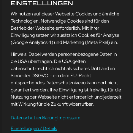
IDEEN?
EINSTELLUNGEN
mehr erfahren
Wir nutzen auf dieser Webseite Cookies und ähnliche
Technologien. Notwendige Cookies sind für den
Betrieb der Webseite erforderlich. Mit Ihrer
Einwilligung setzen wir zusätzlich Cookies für Analyse
Adresse
(Google Analytics 4) und Marketing (Meta Pixel) ein.
mission-webstyle oHG
Bürgermeister-Regitz-Straße 40
Hinweis: Dabei werden personenbezogene Daten in
66539 Neunkirchen
die USA übertragen. Die USA gelten
datenschutzrechtlich nicht als sicheres Drittland im
E-Mail:
kontakt@mission-webstyle.de
Sinne der DSGVO – ein dem EU-Recht
entsprechendes Datenschutzniveau kann dort nicht
Navigation
garantiert werden. Ihre Einwilligung ist freiwillig, für die
Webseitenerstellung
Über Uns
Nutzung der Webseite nicht erforderlich und jederzeit
Webseite mieten
Kontakt
mit Wirkung für die Zukunft widerrufbar.
Webseiten Betreuung
Leistungen
SEO und Online-Marketing
Blog
Datenschutzerklärung
Impressum
Einstellungen / Details