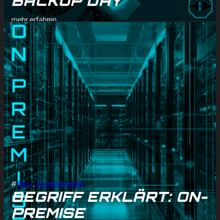
BACKUP DAY
mehr erfahren
#
Blog
, 
Wissenswertes
BEGRIFF ERKLÄRT: ON-
PREMISE