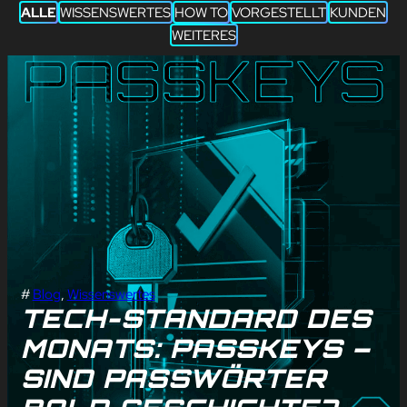
ALLE
WISSENSWERTES
HOW TO
VORGESTELLT
KUNDEN
WEITERES
#
Blog
, 
Wissenswertes
TECH-STANDARD DES
MONATS: PASSKEYS –
SIND PASSWÖRTER