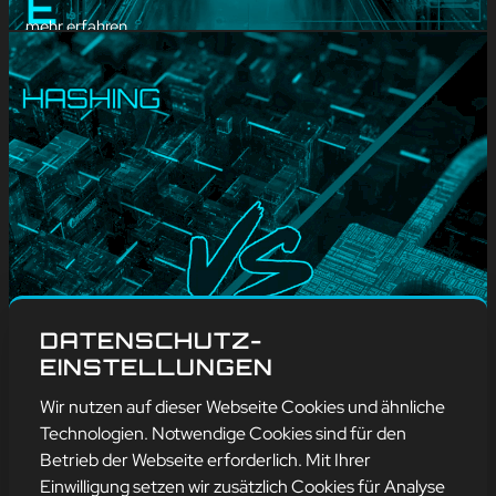
mehr erfahren
#
Blog
, 
Wissenswertes
DATENSCHUTZ-
IT-BEGRIFF VS.
EINSTELLUNGEN
BEGRIFF:
Wir nutzen auf dieser Webseite Cookies und ähnliche
VERSCHLÜSSELUNG
Technologien. Notwendige Cookies sind für den
VS. HASHING
Betrieb der Webseite erforderlich. Mit Ihrer
Einwilligung setzen wir zusätzlich Cookies für Analyse