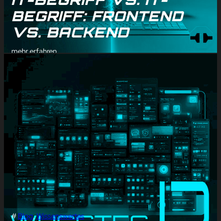
BEGRIFF: FRONTEND
VS. BACKEND
mehr erfahren
#
Blog
, 
Wissenswertes