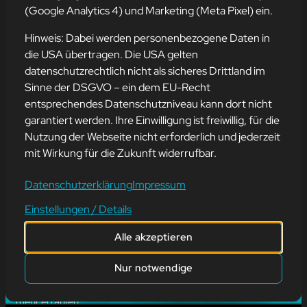
mehr erfahren
(Google Analytics 4) und Marketing (Meta Pixel) ein.
Hinweis: Dabei werden personenbezogene Daten in
die USA übertragen. Die USA gelten
datenschutzrechtlich nicht als sicheres Drittland im
Sinne der DSGVO – ein dem EU-Recht
entsprechendes Datenschutzniveau kann dort nicht
garantiert werden. Ihre Einwilligung ist freiwillig, für die
Nutzung der Webseite nicht erforderlich und jederzeit
mit Wirkung für die Zukunft widerrufbar.
Datenschutzerklärung
Impressum
Einstellungen / Details
#
Blog
, 
Weitere
FRÜHLINGSANFANG –
Alle akzeptieren
ZEIT FÜR FRISCHEN
Nur notwendige
WIND IM WEB!
mehr erfahren