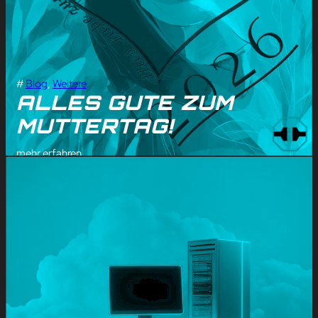
#
Blog
, 
Weitere
ALLES GUTE ZUM
MUTTERTAG!
mehr erfahren