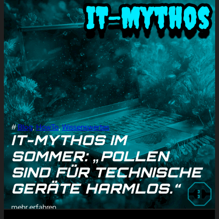
#
Blog
, 
HowTo
, 
Wissenswertes
IT-MYTHOS IM
SOMMER: „POLLEN
SIND FÜR TECHNISCHE
GERÄTE HARMLOS.“
mehr erfahren