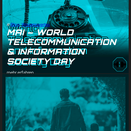
#
Blog
, 
Wissenswertes
MAI – WORLD
TELECOMMUNICATION
& INFORMATION
SOCIETY DAY
mehr erfahren