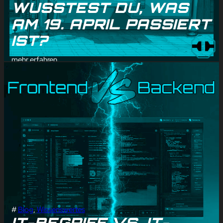
WUSSTEST DU, WAS
AM 19. APRIL PASSIERT
IST?
mehr erfahren
#
Blog
, 
Wissenswertes
IT-BEGRIFF VS. IT-