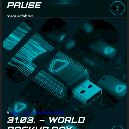
PAUSE
mehr erfahren
#
Blog
, 
HowTo
, 
Wissenswertes
31.03. – WORLD