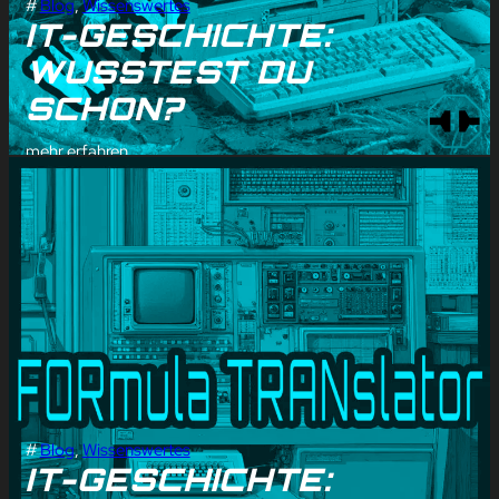
#
Blog
, 
Wissenswertes
IT-GESCHICHTE:
WUSSTEST DU
SCHON?
mehr erfahren
#
Blog
, 
Wissenswertes
IT-GESCHICHTE: