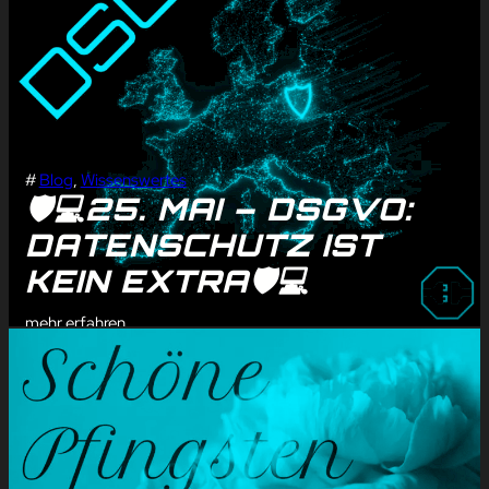
#
Blog
, 
Wissenswertes
🛡️💻25. MAI – DSGVO:
DATENSCHUTZ IST
KEIN EXTRA🛡️💻
mehr erfahren