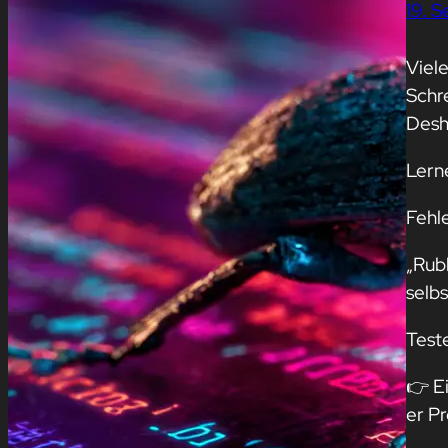
19. 
Viel
Schr
Desh
Lern
Fehle
„Rub
selbs
Test
👉 E
er P