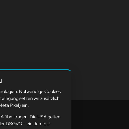
N
hnologien. Notwendige Cookies
nwilligung setzen wir zusätzlich
eta Pixel) ein.
SA übertragen. Die USA gelten
ne der DSGVO – ein dem EU-
resse