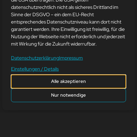
TECH THROWBACK:
datenschutzrechtlich nicht als sicheres Drittland im
KUGELMAUS VS.
Sinne der DSGVO – ein dem EU-Recht
MODERNE MAUS
entsprechendes Datenschutzniveau kann dort nicht
garantiert werden. Ihre Einwilligung ist freiwillig, für die
Nutzung der Webseite nicht erforderlich und jederzeit
26. Juni 2026
mit Wirkung für die Zukunft widerrufbar.
Früher hatte die Computermaus noch eine kleine Kugel an der
Datenschutzerklärung
Impressum
Unterseite – und die brauchte regelmäßig Pflege. 😄
Einstellungen / Details
🔹 Kugelmaus
Alle akzeptieren
➡️ mechanische Technik
➡️ musste oft gereinigt werden
Nur notwendige
➡️ reagierte manchmal… sagen wir: eigenwillig 😅
🔹 Moderne Maus
➡️ präzise optische Sensoren