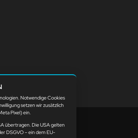
N
hnologien. Notwendige Cookies
nwilligung setzen wir zusätzlich
eta Pixel) ein.
SA übertragen. Die USA gelten
ne der DSGVO – ein dem EU-
resse