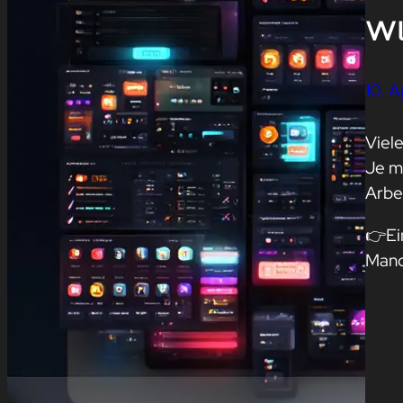
W
10. A
Viel
Je m
Arbe
👉Ei
Manc