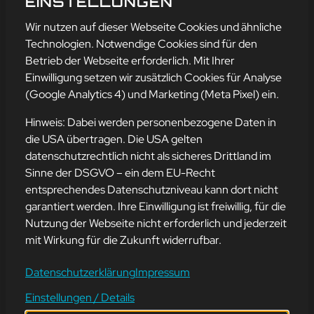
EINSTELLUNGEN
Wir nutzen auf dieser Webseite Cookies und ähnliche
Technologien. Notwendige Cookies sind für den
Betrieb der Webseite erforderlich. Mit Ihrer
Einwilligung setzen wir zusätzlich Cookies für Analyse
(Google Analytics 4) und Marketing (Meta Pixel) ein.
Hinweis: Dabei werden personenbezogene Daten in
die USA übertragen. Die USA gelten
datenschutzrechtlich nicht als sicheres Drittland im
Sinne der DSGVO – ein dem EU-Recht
IT-TIPP: BEREINIGE
entsprechendes Datenschutzniveau kann dort nicht
REGELMÄSSIG DEINEN D
garantiert werden. Ihre Einwilligung ist freiwillig, für die
IGITALEN SPEICHER!
Nutzung der Webseite nicht erforderlich und jederzeit
mit Wirkung für die Zukunft widerrufbar.
30. Juli 2025
Datenschutzerklärung
Impressum
Einstellungen / Details
Ein überfüllter Speicher kann dein Gerät verlangsamen und