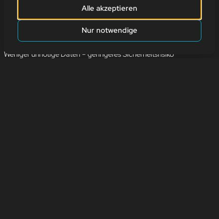
wichtige Updates behindern.
Alle akzeptieren
Lösche alte Dateien, ungenutzte Apps und doppelte Fotos
Nur notwendige
Mehr Speicherplatz = bessere Performance
Weniger unnötige Daten = geringeres Sicherheitsrisiko
👉 Mein Tipp:
Nutze Tools zur Speicherverwaltung oder plan einmal im Monat
einen kleinen „Digitalen Frühjahrsputz“ ein.
zurück
Adresse