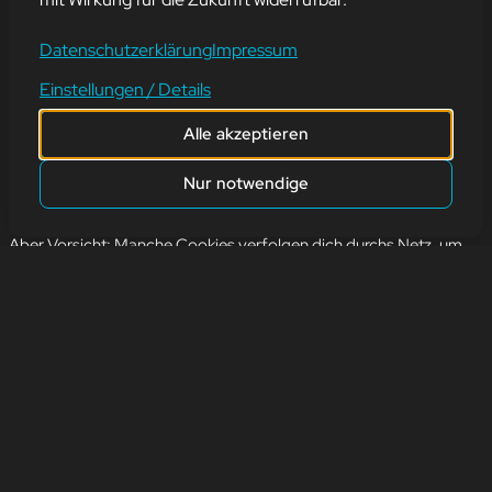
29. Oktober 2025
Datenschutzerklärung
Impressum
Wenn dein Browser von Cookies spricht, meint er nicht die leckeren
Einstellungen / Details
Schoko-Kekse.
Alle akzeptieren
🥲 Sondern kleine Textdateien, die Webseiten auf deinem Gerät
speichern, um dich wiederzuerkennen.
Nur notwendige
👉 Dank Cookies musst du dich z. B. nicht jedes Mal neu einloggen
oder den Warenkorb von vorne füllen. Praktisch, oder?
Aber Vorsicht: Manche Cookies verfolgen dich durchs Netz, um
dein Surfverhalten zu analysieren.
👀 Darum lohnt es sich, ab und zu die Cookie-Einstellungen zu
checken und unnötige Kekse zu löschen.
Also:
🍪 im Browser = weniger süß, dafür technisch nützlich.
Aber mal ehrlich – echte Cookies bleiben unschlagbar!
zurück