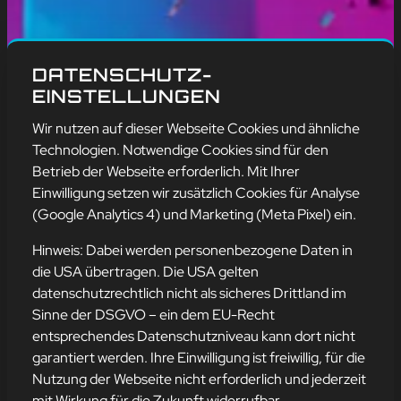
DATENSCHUTZ-
EINSTELLUNGEN
Wir nutzen auf dieser Webseite Cookies und ähnliche
Technologien. Notwendige Cookies sind für den
Betrieb der Webseite erforderlich. Mit Ihrer
Einwilligung setzen wir zusätzlich Cookies für Analyse
(Google Analytics 4) und Marketing (Meta Pixel) ein.
Hinweis: Dabei werden personenbezogene Daten in
die USA übertragen. Die USA gelten
datenschutzrechtlich nicht als sicheres Drittland im
COOKIES IM INTERNET –
Sinne der DSGVO – ein dem EU-Recht
LEIDER KEINE ZUM
entsprechendes Datenschutzniveau kann dort nicht
NASCHEN!
garantiert werden. Ihre Einwilligung ist freiwillig, für die
Nutzung der Webseite nicht erforderlich und jederzeit
mit Wirkung für die Zukunft widerrufbar.