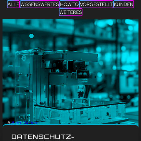
ALLE
WISSENSWERTES
HOW TO
VORGESTELLT
KUNDEN
WEITERES
#
Blog
, 
Weitere
TAG DER DRUCKKUNST
DATENSCHUTZ-