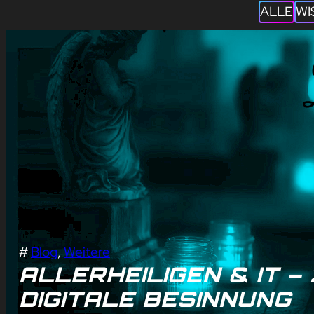
ALLE
WI
#
Blog
, 
Weitere
ALLERHEILIGEN & IT –
DIGITALE BESINNUNG