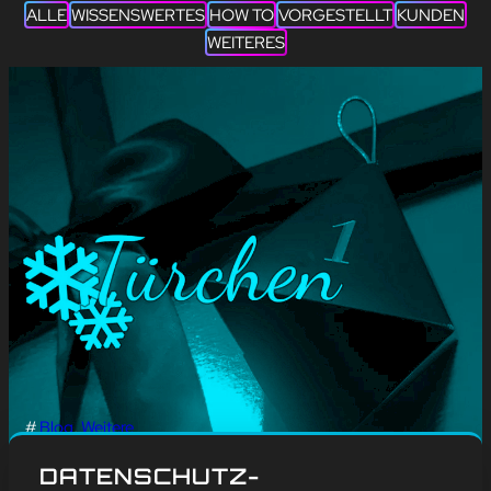
ALLE
WISSENSWERTES
HOW TO
VORGESTELLT
KUNDEN
WEITERES
#
Blog
, 
Weitere
COUNTDOWN BIS
DATENSCHUTZ-