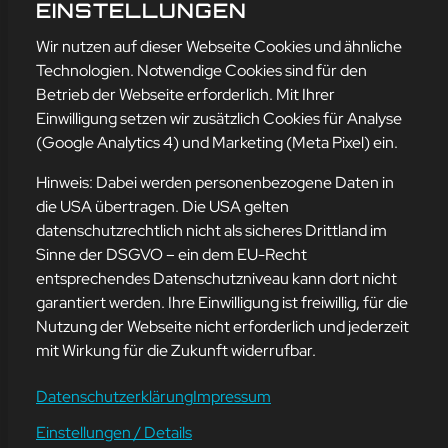
WEIHNACHTEN
EINSTELLUNGEN
mehr erfahren
Wir nutzen auf dieser Webseite Cookies und ähnliche
Technologien. Notwendige Cookies sind für den
Betrieb der Webseite erforderlich. Mit Ihrer
Einwilligung setzen wir zusätzlich Cookies für Analyse
Adresse
(Google Analytics 4) und Marketing (Meta Pixel) ein.
mission-webstyle oHG
Bürgermeister-Regitz-Straße 40
Hinweis: Dabei werden personenbezogene Daten in
66539 Neunkirchen
die USA übertragen. Die USA gelten
datenschutzrechtlich nicht als sicheres Drittland im
E-Mail:
kontakt@mission-webstyle.de
Sinne der DSGVO – ein dem EU-Recht
entsprechendes Datenschutzniveau kann dort nicht
Navigation
garantiert werden. Ihre Einwilligung ist freiwillig, für die
Webseitenerstellung
Über Uns
Nutzung der Webseite nicht erforderlich und jederzeit
Webseite mieten
Kontakt
mit Wirkung für die Zukunft widerrufbar.
Webseiten Betreuung
Leistungen
SEO und Online-Marketing
Blog
Datenschutzerklärung
Impressum
Einstellungen / Details