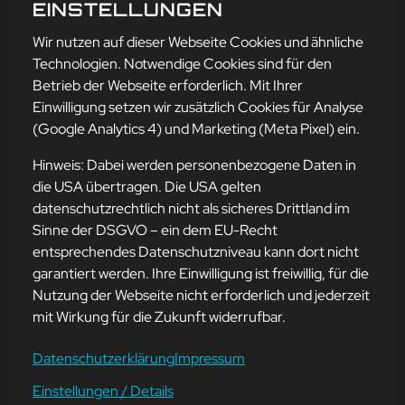
NDERN!!
EINSTELLUNGEN
mehr erfahren
Wir nutzen auf dieser Webseite Cookies und ähnliche
Technologien. Notwendige Cookies sind für den
Betrieb der Webseite erforderlich. Mit Ihrer
Einwilligung setzen wir zusätzlich Cookies für Analyse
Adresse
(Google Analytics 4) und Marketing (Meta Pixel) ein.
mission-webstyle oHG
Bürgermeister-Regitz-Straße 40
Hinweis: Dabei werden personenbezogene Daten in
66539 Neunkirchen
die USA übertragen. Die USA gelten
datenschutzrechtlich nicht als sicheres Drittland im
E-Mail:
kontakt@mission-webstyle.de
Sinne der DSGVO – ein dem EU-Recht
entsprechendes Datenschutzniveau kann dort nicht
Navigation
garantiert werden. Ihre Einwilligung ist freiwillig, für die
Webseitenerstellung
Über Uns
Nutzung der Webseite nicht erforderlich und jederzeit
Webseite mieten
Kontakt
mit Wirkung für die Zukunft widerrufbar.
Webseiten Betreuung
Leistungen
SEO und Online-Marketing
Blog
Datenschutzerklärung
Impressum
Einstellungen / Details