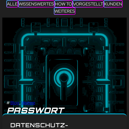
ALLE
WISSENSWERTES
HOW TO
VORGESTELLT
KUNDEN
WEITERES
#
Blog
, 
Weitere
PASSWORT
REGELMÄSSIG Ä
DATENSCHUTZ-