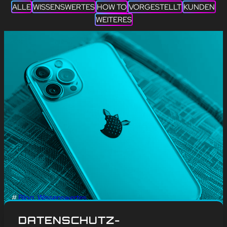
ALLE
WISSENSWERTES
HOW TO
VORGESTELLT
KUNDEN
WEITERES
#
Blog
, 
Wissenswertes
START DES APP-
DATENSCHUTZ-