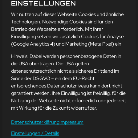
STORES
EINSTELLUNGEN
mehr erfahren
Wir nutzen auf dieser Webseite Cookies und ähnliche
Technologien. Notwendige Cookies sind für den
Betrieb der Webseite erforderlich. Mit Ihrer
Einwilligung setzen wir zusätzlich Cookies für Analyse
Adresse
(Google Analytics 4) und Marketing (Meta Pixel) ein.
mission-webstyle oHG
Bürgermeister-Regitz-Straße 40
Hinweis: Dabei werden personenbezogene Daten in
66539 Neunkirchen
die USA übertragen. Die USA gelten
datenschutzrechtlich nicht als sicheres Drittland im
E-Mail:
kontakt@mission-webstyle.de
Sinne der DSGVO – ein dem EU-Recht
entsprechendes Datenschutzniveau kann dort nicht
Navigation
garantiert werden. Ihre Einwilligung ist freiwillig, für die
Webseitenerstellung
Über Uns
Nutzung der Webseite nicht erforderlich und jederzeit
Webseite mieten
Kontakt
mit Wirkung für die Zukunft widerrufbar.
Webseiten Betreuung
Leistungen
SEO und Online-Marketing
Blog
Datenschutzerklärung
Impressum
Einstellungen / Details