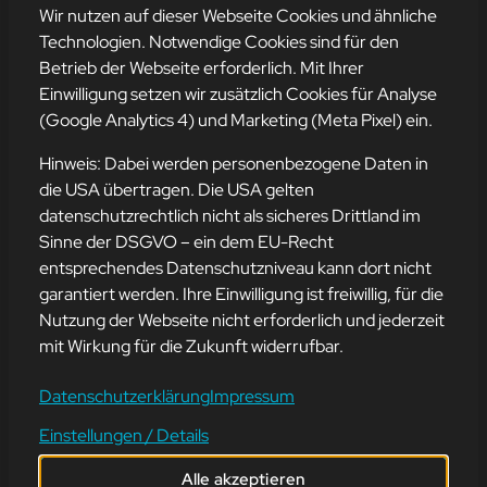
mehr erfahren
Wir nutzen auf dieser Webseite Cookies und ähnliche
Technologien. Notwendige Cookies sind für den
Betrieb der Webseite erforderlich. Mit Ihrer
Einwilligung setzen wir zusätzlich Cookies für Analyse
Adresse
(Google Analytics 4) und Marketing (Meta Pixel) ein.
mission-webstyle oHG
Bürgermeister-Regitz-Straße 40
Hinweis: Dabei werden personenbezogene Daten in
66539 Neunkirchen
die USA übertragen. Die USA gelten
datenschutzrechtlich nicht als sicheres Drittland im
E-Mail:
kontakt@mission-webstyle.de
Sinne der DSGVO – ein dem EU-Recht
entsprechendes Datenschutzniveau kann dort nicht
Navigation
garantiert werden. Ihre Einwilligung ist freiwillig, für die
Webseitenerstellung
Über Uns
Nutzung der Webseite nicht erforderlich und jederzeit
Webseite mieten
Kontakt
mit Wirkung für die Zukunft widerrufbar.
Webseiten Betreuung
Leistungen
SEO und Online-Marketing
Blog
Datenschutzerklärung
Impressum
Einstellungen / Details
Alle akzeptieren