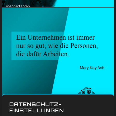
mehr erfahren
#
Blog
, 
Vorgestellt
DATENSCHUTZ-
MITARBEITER
EINSTELLUNGEN