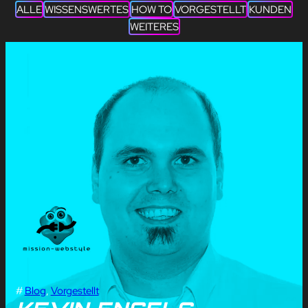
ALLE
WISSENSWERTES
HOW TO
VORGESTELLT
KUNDEN
WEITERES
#
Blog
, 
Vorgestellt