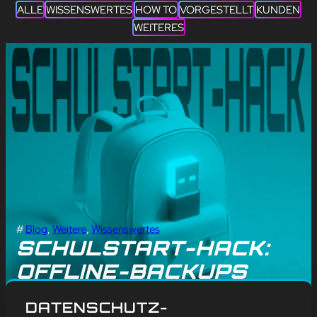
ALLE
WISSENSWERTES
HOW TO
VORGESTELLT
KUNDEN
WEITERES
#
Blog
, 
Weitere
, 
Wissenswertes
SCHULSTART-HACK:
OFFLINE-BACKUPS
RETTEN DEINE
DATENSCHUTZ-