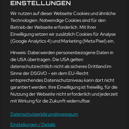
NERVEN!
EINSTELLUNGEN
mehr erfahren
Wir nutzen auf dieser Webseite Cookies und ähnliche
Technologien. Notwendige Cookies sind für den
Betrieb der Webseite erforderlich. Mit Ihrer
Einwilligung setzen wir zusätzlich Cookies für Analyse
Adresse
(Google Analytics 4) und Marketing (Meta Pixel) ein.
mission-webstyle oHG
Bürgermeister-Regitz-Straße 40
Hinweis: Dabei werden personenbezogene Daten in
66539 Neunkirchen
die USA übertragen. Die USA gelten
datenschutzrechtlich nicht als sicheres Drittland im
E-Mail:
kontakt@mission-webstyle.de
Sinne der DSGVO – ein dem EU-Recht
entsprechendes Datenschutzniveau kann dort nicht
Navigation
garantiert werden. Ihre Einwilligung ist freiwillig, für die
Webseitenerstellung
Über Uns
Nutzung der Webseite nicht erforderlich und jederzeit
Webseite mieten
Kontakt
mit Wirkung für die Zukunft widerrufbar.
Webseiten Betreuung
Leistungen
SEO und Online-Marketing
Blog
Datenschutzerklärung
Impressum
Einstellungen / Details