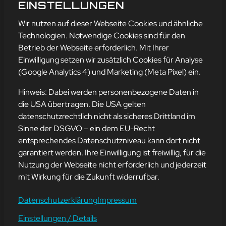
BLOCKCHAIN
EINSTELLUNGEN
mehr erfahren
Wir nutzen auf dieser Webseite Cookies und ähnliche
Technologien. Notwendige Cookies sind für den
Betrieb der Webseite erforderlich. Mit Ihrer
Einwilligung setzen wir zusätzlich Cookies für Analyse
Adresse
(Google Analytics 4) und Marketing (Meta Pixel) ein.
mission-webstyle oHG
Bürgermeister-Regitz-Straße 40
Hinweis: Dabei werden personenbezogene Daten in
66539 Neunkirchen
die USA übertragen. Die USA gelten
datenschutzrechtlich nicht als sicheres Drittland im
E-Mail:
kontakt@mission-webstyle.de
Sinne der DSGVO – ein dem EU-Recht
entsprechendes Datenschutzniveau kann dort nicht
Navigation
garantiert werden. Ihre Einwilligung ist freiwillig, für die
Webseitenerstellung
Über Uns
Nutzung der Webseite nicht erforderlich und jederzeit
Webseite mieten
Kontakt
mit Wirkung für die Zukunft widerrufbar.
Webseiten Betreuung
Leistungen
SEO und Online-Marketing
Blog
Datenschutzerklärung
Impressum
Einstellungen / Details