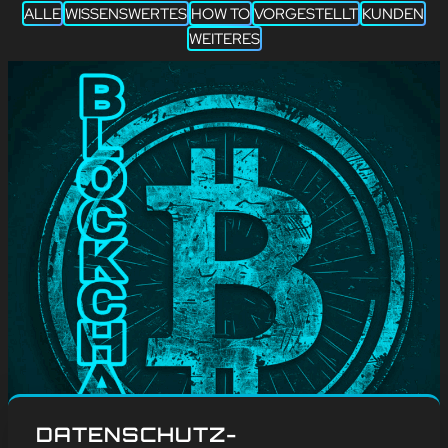
ALLE
WISSENSWERTES
HOW TO
VORGESTELLT
KUNDEN
WEITERES
#
Blog
, 
Wissenswertes
DATENSCHUTZ-