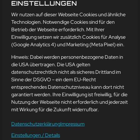
BLOGGENS! 🎉✨
EINSTELLUNGEN
mehr erfahren
Wir nutzen auf dieser Webseite Cookies und ähnliche
Technologien. Notwendige Cookies sind für den
Betrieb der Webseite erforderlich. Mit Ihrer
Einwilligung setzen wir zusätzlich Cookies für Analyse
Adresse
(Google Analytics 4) und Marketing (Meta Pixel) ein.
mission-webstyle oHG
Bürgermeister-Regitz-Straße 40
Hinweis: Dabei werden personenbezogene Daten in
66539 Neunkirchen
die USA übertragen. Die USA gelten
datenschutzrechtlich nicht als sicheres Drittland im
E-Mail:
kontakt@mission-webstyle.de
Sinne der DSGVO – ein dem EU-Recht
entsprechendes Datenschutzniveau kann dort nicht
Navigation
garantiert werden. Ihre Einwilligung ist freiwillig, für die
Webseitenerstellung
Über Uns
Nutzung der Webseite nicht erforderlich und jederzeit
Webseite mieten
Kontakt
mit Wirkung für die Zukunft widerrufbar.
Webseiten Betreuung
Leistungen
SEO und Online-Marketing
Blog
Datenschutzerklärung
Impressum
Einstellungen / Details