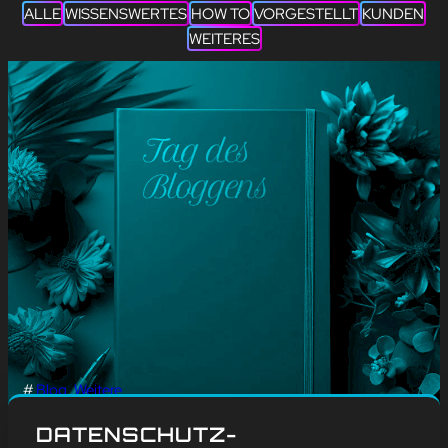
ALLE
WISSENSWERTES
HOW TO
VORGESTELLT
KUNDEN
WEITERES
#
Blog
, 
Weitere
🖋️💻 HAPPY TAG DES
DATENSCHUTZ-