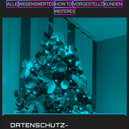
ALLE
WISSENSWERTES
HOW TO
VORGESTELLT
KUNDEN
WEITERES
#
Blog
, 
Weitere
DATENSCHUTZ-