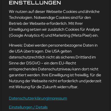
WEIHNACHTS-TO-DO
EINSTELLUNGEN
mehr erfahren
Wir nutzen auf dieser Webseite Cookies und ähnliche
Technologien. Notwendige Cookies sind für den
Betrieb der Webseite erforderlich. Mit Ihrer
Einwilligung setzen wir zusätzlich Cookies für Analyse
Adresse
(Google Analytics 4) und Marketing (Meta Pixel) ein.
mission-webstyle oHG
Bürgermeister-Regitz-Straße 40
Hinweis: Dabei werden personenbezogene Daten in
66539 Neunkirchen
die USA übertragen. Die USA gelten
datenschutzrechtlich nicht als sicheres Drittland im
E-Mail:
kontakt@mission-webstyle.de
Sinne der DSGVO – ein dem EU-Recht
entsprechendes Datenschutzniveau kann dort nicht
Navigation
garantiert werden. Ihre Einwilligung ist freiwillig, für die
Webseitenerstellung
Über Uns
Nutzung der Webseite nicht erforderlich und jederzeit
Webseite mieten
Kontakt
mit Wirkung für die Zukunft widerrufbar.
Webseiten Betreuung
Leistungen
SEO und Online-Marketing
Blog
Datenschutzerklärung
Impressum
Einstellungen / Details