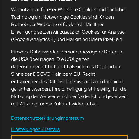
mehr erfahren
Wir nutzen auf dieser Webseite Cookies und ähnliche
Technologien. Notwendige Cookies sind für den
Betrieb der Webseite erforderlich. Mit Ihrer
Einwilligung setzen wir zusätzlich Cookies für Analyse
Adresse
(Google Analytics 4) und Marketing (Meta Pixel) ein.
mission-webstyle oHG
Bürgermeister-Regitz-Straße 40
Hinweis: Dabei werden personenbezogene Daten in
66539 Neunkirchen
die USA übertragen. Die USA gelten
datenschutzrechtlich nicht als sicheres Drittland im
E-Mail:
kontakt@mission-webstyle.de
Sinne der DSGVO – ein dem EU-Recht
entsprechendes Datenschutzniveau kann dort nicht
Navigation
garantiert werden. Ihre Einwilligung ist freiwillig, für die
Webseitenerstellung
Über Uns
Nutzung der Webseite nicht erforderlich und jederzeit
Webseite mieten
Kontakt
mit Wirkung für die Zukunft widerrufbar.
Webseiten Betreuung
Leistungen
SEO und Online-Marketing
Blog
Datenschutzerklärung
Impressum
Einstellungen / Details