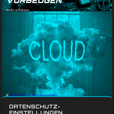
VORBEUGEN
mehr erfahren
#
Blog
, 
HowTo
, 
Wissenswertes
TECH-TIPP: CLOUD-
DATENSCHUTZ-
BACKUP
EINSTELLUNGEN