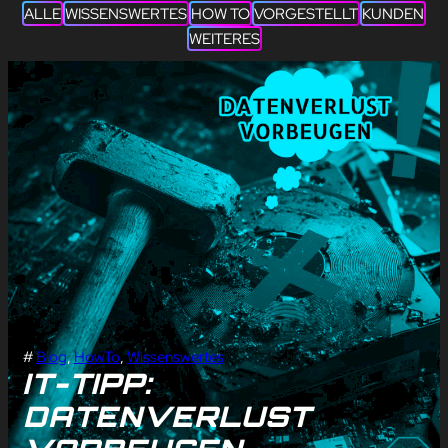
ALLE
WISSENSWERTES
HOW TO
VORGESTELLT
KUNDEN
WEITERES
#
Blog
, 
HowTo
, 
Wissenswertes
IT-TIPP:
DATENVERLUST