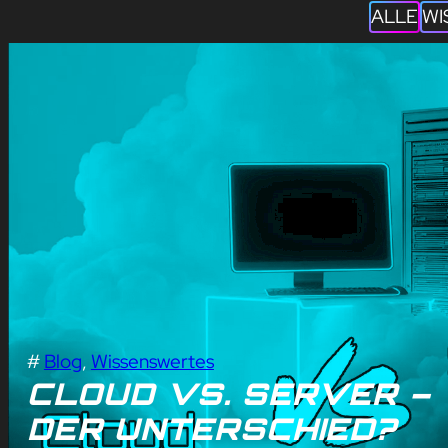
ALLE
WI
#
Blog
, 
Wissenswertes
CLOUD VS. SERVER – 
DER UNTERSCHIED?