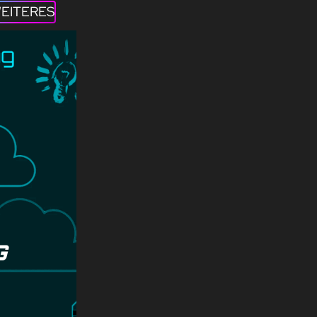
EITERES
G