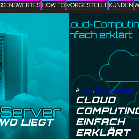
SSENSWERTES
HOW TO
VORGESTELLT
KUNDEN
W
#
Blog
, 
Wissenswertes
CLOUD
COMPUTIN
EINFACH
WO LIEGT
ERKLÄRT