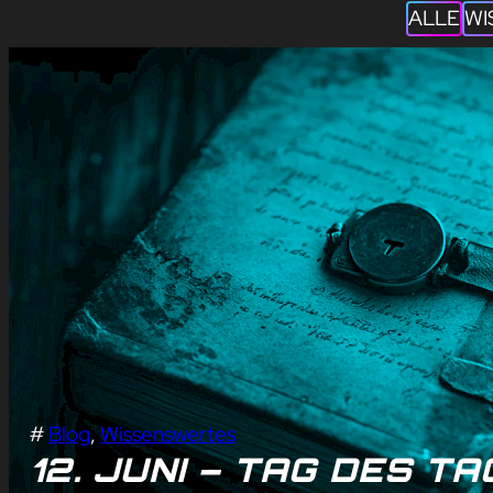
ALLE
WI
#
Blog
, 
Wissenswertes
12. JUNI – TAG DES T