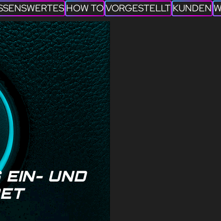
SSENSWERTES
HOW TO
VORGESTELLT
KUNDEN
W
 EIN- UND
ET