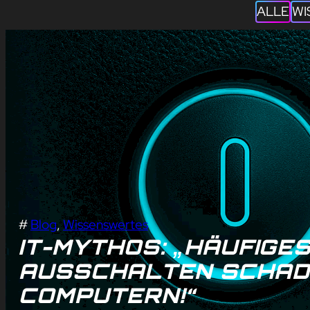
ALLE
WI
#
Blog
, 
Wissenswertes
IT-MYTHOS: „HÄUFIGES
AUSSCHALTEN SCHAD
COMPUTERN!“