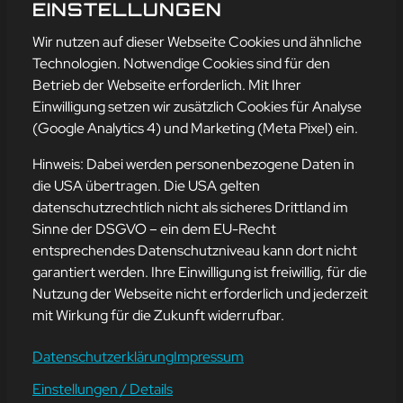
MAUS
EINSTELLUNGEN
mehr erfahren
Wir nutzen auf dieser Webseite Cookies und ähnliche
Technologien. Notwendige Cookies sind für den
Betrieb der Webseite erforderlich. Mit Ihrer
Einwilligung setzen wir zusätzlich Cookies für Analyse
Adresse
(Google Analytics 4) und Marketing (Meta Pixel) ein.
mission-webstyle oHG
Bürgermeister-Regitz-Straße 40
Hinweis: Dabei werden personenbezogene Daten in
66539 Neunkirchen
die USA übertragen. Die USA gelten
datenschutzrechtlich nicht als sicheres Drittland im
E-Mail:
kontakt@mission-webstyle.de
Sinne der DSGVO – ein dem EU-Recht
entsprechendes Datenschutzniveau kann dort nicht
Navigation
garantiert werden. Ihre Einwilligung ist freiwillig, für die
Webseitenerstellung
Über Uns
Nutzung der Webseite nicht erforderlich und jederzeit
Webseite mieten
Kontakt
mit Wirkung für die Zukunft widerrufbar.
Webseiten Betreuung
Leistungen
SEO und Online-Marketing
Blog
Datenschutzerklärung
Impressum
Einstellungen / Details