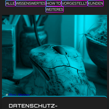
ALLE
WISSENSWERTES
HOW TO
VORGESTELLT
KUNDEN
WEITERES
#
Blog
, 
Weitere
DIE ERSTE COMPUTER-
DATENSCHUTZ-