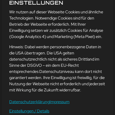
WEBSEITEN GIBT ES?
EINSTELLUNGEN
mehr erfahren
Wir nutzen auf dieser Webseite Cookies und ähnliche
Technologien. Notwendige Cookies sind für den
Betrieb der Webseite erforderlich. Mit Ihrer
Einwilligung setzen wir zusätzlich Cookies für Analyse
Adresse
(Google Analytics 4) und Marketing (Meta Pixel) ein.
mission-webstyle oHG
Bürgermeister-Regitz-Straße 40
Hinweis: Dabei werden personenbezogene Daten in
66539 Neunkirchen
die USA übertragen. Die USA gelten
datenschutzrechtlich nicht als sicheres Drittland im
E-Mail:
kontakt@mission-webstyle.de
Sinne der DSGVO – ein dem EU-Recht
entsprechendes Datenschutzniveau kann dort nicht
Navigation
garantiert werden. Ihre Einwilligung ist freiwillig, für die
Webseitenerstellung
Über Uns
Nutzung der Webseite nicht erforderlich und jederzeit
Webseite mieten
Kontakt
mit Wirkung für die Zukunft widerrufbar.
Webseiten Betreuung
Leistungen
SEO und Online-Marketing
Blog
Datenschutzerklärung
Impressum
Einstellungen / Details