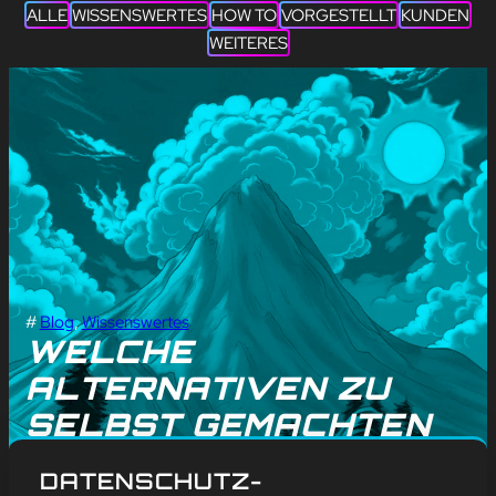
ALLE
WISSENSWERTES
HOW TO
VORGESTELLT
KUNDEN
WEITERES
#
Blog
, 
Wissenswertes
WELCHE
ALTERNATIVEN ZU
SELBST GEMACHTEN
BILDERN FÜR
DATENSCHUTZ-