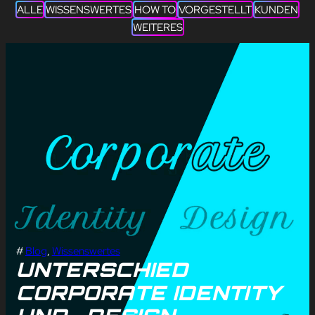
ALLE
WISSENSWERTES
HOW TO
VORGESTELLT
KUNDEN
WEITERES
#
Blog
, 
Wissenswertes
UNTERSCHIED
CORPORATE IDENTITY