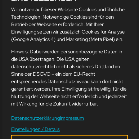
mehr erfahren
Wir nutzen auf dieser Webseite Cookies und ähnliche
Technologien. Notwendige Cookies sind für den
Betrieb der Webseite erforderlich. Mit Ihrer
Einwilligung setzen wir zusätzlich Cookies für Analyse
Adresse
(Google Analytics 4) und Marketing (Meta Pixel) ein.
mission-webstyle oHG
Bürgermeister-Regitz-Straße 40
Hinweis: Dabei werden personenbezogene Daten in
66539 Neunkirchen
die USA übertragen. Die USA gelten
datenschutzrechtlich nicht als sicheres Drittland im
E-Mail:
kontakt@mission-webstyle.de
Sinne der DSGVO – ein dem EU-Recht
entsprechendes Datenschutzniveau kann dort nicht
Navigation
garantiert werden. Ihre Einwilligung ist freiwillig, für die
Webseitenerstellung
Über Uns
Nutzung der Webseite nicht erforderlich und jederzeit
Webseite mieten
Kontakt
mit Wirkung für die Zukunft widerrufbar.
Webseiten Betreuung
Leistungen
SEO und Online-Marketing
Blog
Datenschutzerklärung
Impressum
Einstellungen / Details