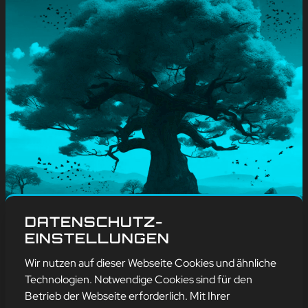
#
Blog
, 
Wissenswertes
DATENSCHUTZ-
TAG DES BAUMES
EINSTELLUNGEN
mehr erfahren
Wir nutzen auf dieser Webseite Cookies und ähnliche
Technologien. Notwendige Cookies sind für den
Betrieb der Webseite erforderlich. Mit Ihrer