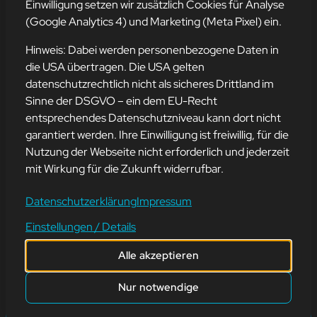
Einwilligung setzen wir zusätzlich Cookies für Analyse
Adresse
(Google Analytics 4) und Marketing (Meta Pixel) ein.
mission-webstyle oHG
Bürgermeister-Regitz-Straße 40
Hinweis: Dabei werden personenbezogene Daten in
66539 Neunkirchen
die USA übertragen. Die USA gelten
datenschutzrechtlich nicht als sicheres Drittland im
E-Mail:
kontakt@mission-webstyle.de
Sinne der DSGVO – ein dem EU-Recht
entsprechendes Datenschutzniveau kann dort nicht
Navigation
garantiert werden. Ihre Einwilligung ist freiwillig, für die
Webseitenerstellung
Über Uns
Nutzung der Webseite nicht erforderlich und jederzeit
Webseite mieten
Kontakt
mit Wirkung für die Zukunft widerrufbar.
Webseiten Betreuung
Leistungen
SEO und Online-Marketing
Blog
Datenschutzerklärung
Impressum
Einstellungen / Details
Alle akzeptieren
©
2026
mission-webstyle oHG
Nur notwendige
Impressum
Datenschutz
Cookie-Einstellungen