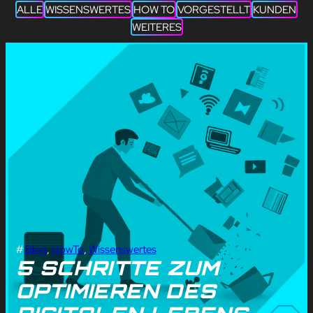
ALLE
WISSENSWERTES
HOW TO
VORGESTELLT
KUNDEN
WEITERES
#
Blog
, 
HowTo
, 
Wissenswertes
5 SCHRITTE ZUM
OPTIMIEREN DES