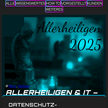
ALLE
WISSENSWERTES
HOW TO
VORGESTELLT
KUNDEN
WEITERES
#
Blog
, 
Weitere
ALLERHEILIGEN & IT –
ZEIT FÜR DIGITALE
DATENSCHUTZ-