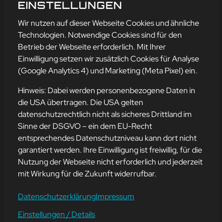
BESINNUNG
EINSTELLUNGEN
mehr erfahren
Wir nutzen auf dieser Webseite Cookies und ähnliche
Technologien. Notwendige Cookies sind für den
Betrieb der Webseite erforderlich. Mit Ihrer
Einwilligung setzen wir zusätzlich Cookies für Analyse
Adresse
(Google Analytics 4) und Marketing (Meta Pixel) ein.
mission-webstyle oHG
Bürgermeister-Regitz-Straße 40
Hinweis: Dabei werden personenbezogene Daten in
66539 Neunkirchen
die USA übertragen. Die USA gelten
datenschutzrechtlich nicht als sicheres Drittland im
E-Mail:
kontakt@mission-webstyle.de
Sinne der DSGVO – ein dem EU-Recht
entsprechendes Datenschutzniveau kann dort nicht
Navigation
garantiert werden. Ihre Einwilligung ist freiwillig, für die
Webseitenerstellung
Über Uns
Nutzung der Webseite nicht erforderlich und jederzeit
Webseite mieten
Kontakt
mit Wirkung für die Zukunft widerrufbar.
Webseiten Betreuung
Leistungen
SEO und Online-Marketing
Blog
Datenschutzerklärung
Impressum
Einstellungen / Details