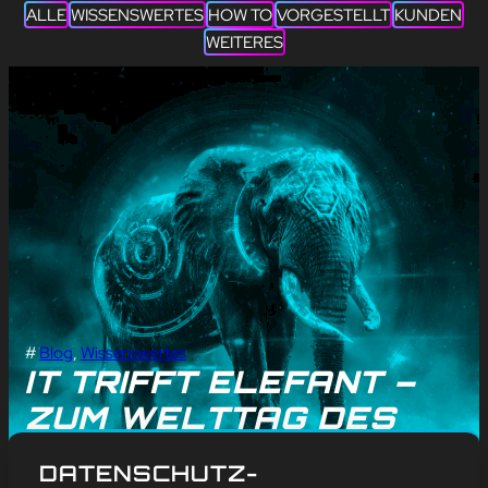
ALLE
WISSENSWERTES
HOW TO
VORGESTELLT
KUNDEN
WEITERES
#
Blog
, 
Wissenswertes
IT TRIFFT ELEFANT –
ZUM WELTTAG DES
ELEFANTEN AM 12.
DATENSCHUTZ-