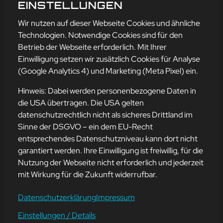
AUGUST
EINSTELLUNGEN
mehr erfahren
Wir nutzen auf dieser Webseite Cookies und ähnliche
Technologien. Notwendige Cookies sind für den
Betrieb der Webseite erforderlich. Mit Ihrer
Einwilligung setzen wir zusätzlich Cookies für Analyse
Adresse
(Google Analytics 4) und Marketing (Meta Pixel) ein.
mission-webstyle oHG
Bürgermeister-Regitz-Straße 40
Hinweis: Dabei werden personenbezogene Daten in
66539 Neunkirchen
die USA übertragen. Die USA gelten
datenschutzrechtlich nicht als sicheres Drittland im
E-Mail:
kontakt@mission-webstyle.de
Sinne der DSGVO – ein dem EU-Recht
entsprechendes Datenschutzniveau kann dort nicht
Navigation
garantiert werden. Ihre Einwilligung ist freiwillig, für die
Webseitenerstellung
Über Uns
Nutzung der Webseite nicht erforderlich und jederzeit
Webseite mieten
Kontakt
mit Wirkung für die Zukunft widerrufbar.
Webseiten Betreuung
Leistungen
SEO und Online-Marketing
Blog
Datenschutzerklärung
Impressum
Einstellungen / Details