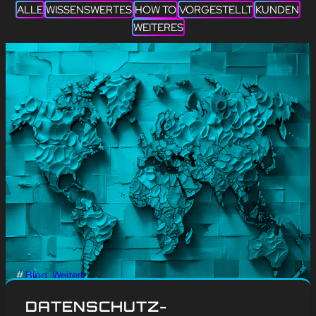
ALLE
WISSENSWERTES
HOW TO
VORGESTELLT
KUNDEN
WEITERES
#
Blog
, 
Weitere
EINFÜHRUNG VON
DATENSCHUTZ-