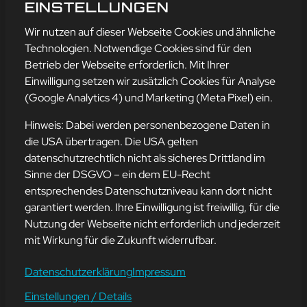
GOOGLE EARTH
EINSTELLUNGEN
mehr erfahren
Wir nutzen auf dieser Webseite Cookies und ähnliche
Technologien. Notwendige Cookies sind für den
Betrieb der Webseite erforderlich. Mit Ihrer
Einwilligung setzen wir zusätzlich Cookies für Analyse
Adresse
(Google Analytics 4) und Marketing (Meta Pixel) ein.
mission-webstyle oHG
Bürgermeister-Regitz-Straße 40
Hinweis: Dabei werden personenbezogene Daten in
66539 Neunkirchen
die USA übertragen. Die USA gelten
datenschutzrechtlich nicht als sicheres Drittland im
E-Mail:
kontakt@mission-webstyle.de
Sinne der DSGVO – ein dem EU-Recht
entsprechendes Datenschutzniveau kann dort nicht
Navigation
garantiert werden. Ihre Einwilligung ist freiwillig, für die
Webseitenerstellung
Über Uns
Nutzung der Webseite nicht erforderlich und jederzeit
Webseite mieten
Kontakt
mit Wirkung für die Zukunft widerrufbar.
Webseiten Betreuung
Leistungen
SEO und Online-Marketing
Blog
Datenschutzerklärung
Impressum
Einstellungen / Details