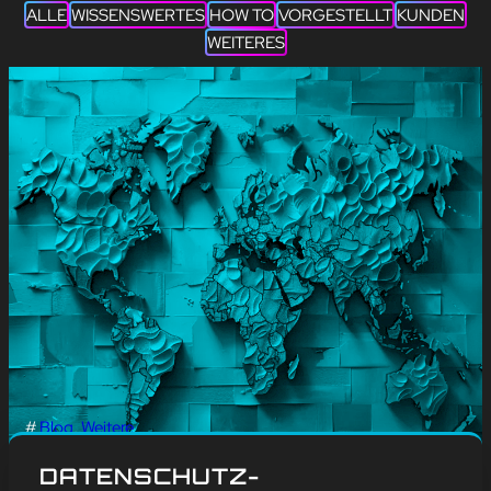
ALLE
WISSENSWERTES
HOW TO
VORGESTELLT
KUNDEN
WEITERES
#
Blog
, 
Weitere
EINFÜHRUNG VON
DATENSCHUTZ-