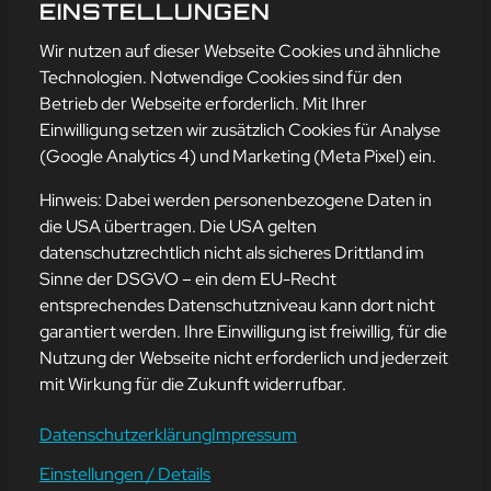
GOOGLE EARTH
EINSTELLUNGEN
mehr erfahren
Wir nutzen auf dieser Webseite Cookies und ähnliche
Technologien. Notwendige Cookies sind für den
Betrieb der Webseite erforderlich. Mit Ihrer
Einwilligung setzen wir zusätzlich Cookies für Analyse
Adresse
(Google Analytics 4) und Marketing (Meta Pixel) ein.
mission-webstyle oHG
Bürgermeister-Regitz-Straße 40
Hinweis: Dabei werden personenbezogene Daten in
66539 Neunkirchen
die USA übertragen. Die USA gelten
datenschutzrechtlich nicht als sicheres Drittland im
E-Mail:
kontakt@mission-webstyle.de
Sinne der DSGVO – ein dem EU-Recht
entsprechendes Datenschutzniveau kann dort nicht
Navigation
garantiert werden. Ihre Einwilligung ist freiwillig, für die
Webseitenerstellung
Über Uns
Nutzung der Webseite nicht erforderlich und jederzeit
Webseite mieten
Kontakt
mit Wirkung für die Zukunft widerrufbar.
Webseiten Betreuung
Leistungen
SEO und Online-Marketing
Blog
Datenschutzerklärung
Impressum
Einstellungen / Details