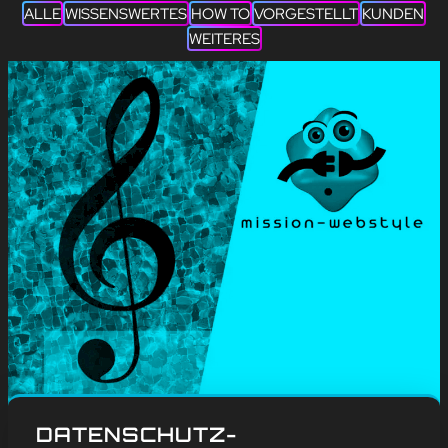
ALLE
WISSENSWERTES
HOW TO
VORGESTELLT
KUNDEN
WEITERES
#
Blog
, 
Weitere
DATENSCHUTZ-