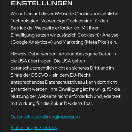
SONG OF THE WEEK 14
EINSTELLUNGEN
mehr erfahren
Wir nutzen auf dieser Webseite Cookies und ähnliche
Technologien. Notwendige Cookies sind für den
Betrieb der Webseite erforderlich. Mit Ihrer
Einwilligung setzen wir zusätzlich Cookies für Analyse
Adresse
(Google Analytics 4) und Marketing (Meta Pixel) ein.
mission-webstyle oHG
Bürgermeister-Regitz-Straße 40
Hinweis: Dabei werden personenbezogene Daten in
66539 Neunkirchen
die USA übertragen. Die USA gelten
datenschutzrechtlich nicht als sicheres Drittland im
E-Mail:
kontakt@mission-webstyle.de
Sinne der DSGVO – ein dem EU-Recht
entsprechendes Datenschutzniveau kann dort nicht
Navigation
garantiert werden. Ihre Einwilligung ist freiwillig, für die
Webseitenerstellung
Über Uns
Nutzung der Webseite nicht erforderlich und jederzeit
Webseite mieten
Kontakt
mit Wirkung für die Zukunft widerrufbar.
Webseiten Betreuung
Leistungen
SEO und Online-Marketing
Blog
Datenschutzerklärung
Impressum
Einstellungen / Details