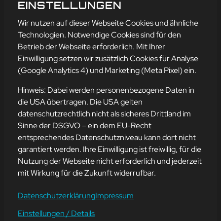
SONNENSCHEIN
EINSTELLUNGEN
mehr erfahren
Wir nutzen auf dieser Webseite Cookies und ähnliche
Technologien. Notwendige Cookies sind für den
Betrieb der Webseite erforderlich. Mit Ihrer
Einwilligung setzen wir zusätzlich Cookies für Analyse
Adresse
(Google Analytics 4) und Marketing (Meta Pixel) ein.
mission-webstyle oHG
Bürgermeister-Regitz-Straße 40
Hinweis: Dabei werden personenbezogene Daten in
66539 Neunkirchen
die USA übertragen. Die USA gelten
datenschutzrechtlich nicht als sicheres Drittland im
E-Mail:
kontakt@mission-webstyle.de
Sinne der DSGVO – ein dem EU-Recht
entsprechendes Datenschutzniveau kann dort nicht
Navigation
garantiert werden. Ihre Einwilligung ist freiwillig, für die
Webseitenerstellung
Über Uns
Nutzung der Webseite nicht erforderlich und jederzeit
Webseite mieten
Kontakt
mit Wirkung für die Zukunft widerrufbar.
Webseiten Betreuung
Leistungen
SEO und Online-Marketing
Blog
Datenschutzerklärung
Impressum
Einstellungen / Details