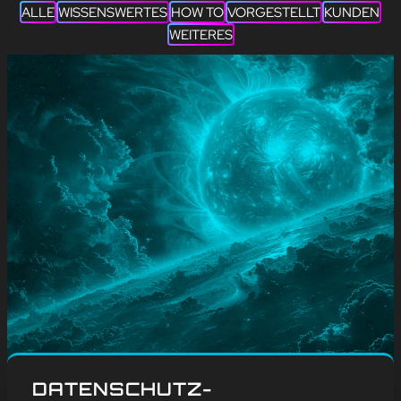
ALLE
WISSENSWERTES
HOW TO
VORGESTELLT
KUNDEN
WEITERES
#
Blog
, 
Weitere
DATENSCHUTZ-