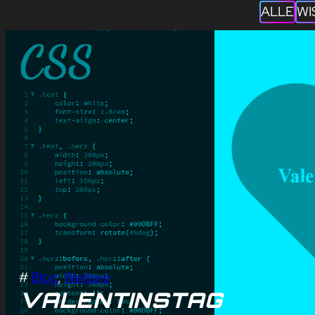
ALLE
WI
#
Blog
, 
Weitere
VALENTINSTAG