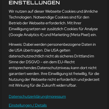
SONG OF THE WEEK 11
EINSTELLUNGEN
mehr erfahren
Wir nutzen auf dieser Webseite Cookies und ähnliche
Technologien. Notwendige Cookies sind für den
Betrieb der Webseite erforderlich. Mit Ihrer
Einwilligung setzen wir zusätzlich Cookies für Analyse
Adresse
(Google Analytics 4) und Marketing (Meta Pixel) ein.
mission-webstyle oHG
Bürgermeister-Regitz-Straße 40
Hinweis: Dabei werden personenbezogene Daten in
66539 Neunkirchen
die USA übertragen. Die USA gelten
datenschutzrechtlich nicht als sicheres Drittland im
E-Mail:
kontakt@mission-webstyle.de
Sinne der DSGVO – ein dem EU-Recht
entsprechendes Datenschutzniveau kann dort nicht
Navigation
garantiert werden. Ihre Einwilligung ist freiwillig, für die
Webseitenerstellung
Über Uns
Nutzung der Webseite nicht erforderlich und jederzeit
Webseite mieten
Kontakt
mit Wirkung für die Zukunft widerrufbar.
Webseiten Betreuung
Leistungen
SEO und Online-Marketing
Blog
Datenschutzerklärung
Impressum
Einstellungen / Details