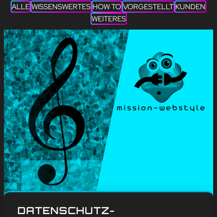
ALLE
WISSENSWERTES
HOW TO
VORGESTELLT
KUNDEN
WEITERES
#
Blog
, 
Weitere
DATENSCHUTZ-