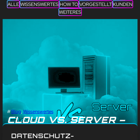
ALLE
WISSENSWERTES
HOW TO
VORGESTELLT
KUNDEN
WEITERES
#
Blog
, 
Wissenswertes
CLOUD VS. SERVER –
WO LIEGT DER
DATENSCHUTZ-