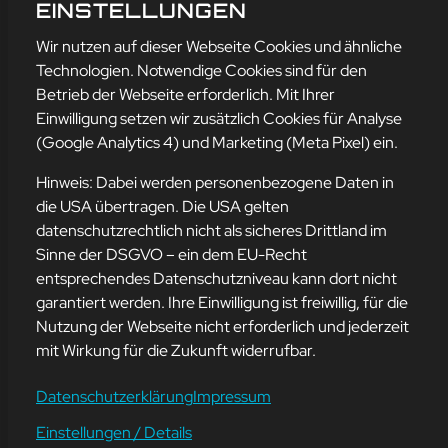
UNTERSCHIED?
EINSTELLUNGEN
mehr erfahren
Wir nutzen auf dieser Webseite Cookies und ähnliche
Technologien. Notwendige Cookies sind für den
Betrieb der Webseite erforderlich. Mit Ihrer
Einwilligung setzen wir zusätzlich Cookies für Analyse
Adresse
(Google Analytics 4) und Marketing (Meta Pixel) ein.
mission-webstyle oHG
Bürgermeister-Regitz-Straße 40
Hinweis: Dabei werden personenbezogene Daten in
66539 Neunkirchen
die USA übertragen. Die USA gelten
datenschutzrechtlich nicht als sicheres Drittland im
E-Mail:
kontakt@mission-webstyle.de
Sinne der DSGVO – ein dem EU-Recht
entsprechendes Datenschutzniveau kann dort nicht
Navigation
garantiert werden. Ihre Einwilligung ist freiwillig, für die
Webseitenerstellung
Über Uns
Nutzung der Webseite nicht erforderlich und jederzeit
Webseite mieten
Kontakt
mit Wirkung für die Zukunft widerrufbar.
Webseiten Betreuung
Leistungen
SEO und Online-Marketing
Blog
Datenschutzerklärung
Impressum
Einstellungen / Details