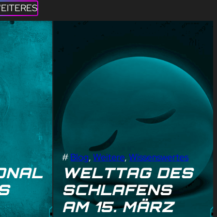
EITERES
#
Blog
, 
Weitere
, 
Wissenswertes
ONAL
WELTTAG DES
S
SCHLAFENS
AM 15. MÄRZ