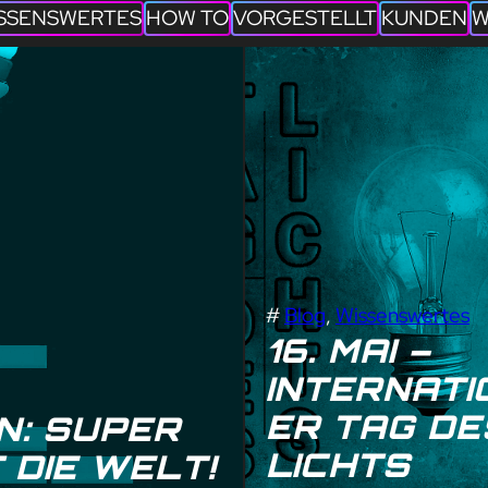
SSENSWERTES
HOW TO
VORGESTELLT
KUNDEN
W
#
Blog
, 
Wissenswertes
16. MAI –
INTERNATI
ER TAG DE
N: SUPER
LICHTS
 DIE WELT!