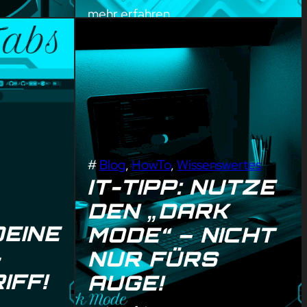
mehr erfahren
#
Blog
, 
HowTo
, 
Wissenswertes
IT-TIPP: NUTZE
DEN „DARK
EINE
MODE“ – NICHT
-
NUR FÜRS
IFF!
AUGE!