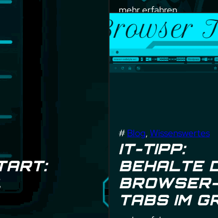
mehr erfahren
#
Blog
, 
Wissenswertes
IT-TIPP:
TART:
BEHALTE D
&
BROWSER
TABS IM GR