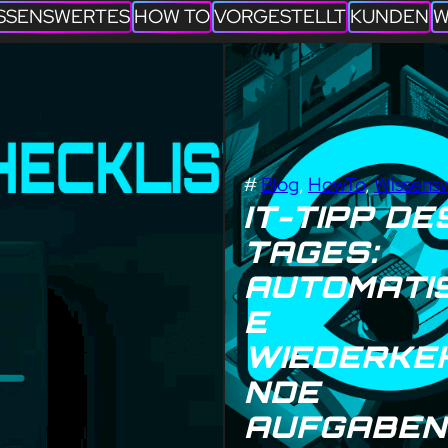
SSENSWERTES
HOW TO
VORGESTELLT
KUNDEN
W
#
Blog
, 
HowTo
, 
Wissens
IT-TIPP DE
TAGES:
AUTOMATIS
E
WIEDERKE
NDE
AUFGABEN