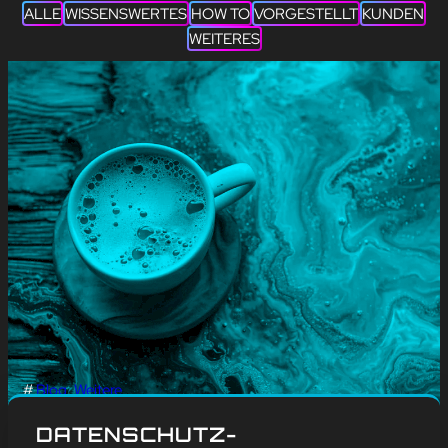
ALLE
WISSENSWERTES
HOW TO
VORGESTELLT
KUNDEN
WEITERES
#
Blog
, 
Weitere
DEUTSCHER KOFFEIN-
DATENSCHUTZ-