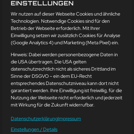
TAG
EINSTELLUNGEN
mehr erfahren
Wir nutzen auf dieser Webseite Cookies und ähnliche
Technologien. Notwendige Cookies sind für den
Betrieb der Webseite erforderlich. Mit Ihrer
Einwilligung setzen wir zusätzlich Cookies für Analyse
Adresse
(Google Analytics 4) und Marketing (Meta Pixel) ein.
mission-webstyle oHG
Bürgermeister-Regitz-Straße 40
Hinweis: Dabei werden personenbezogene Daten in
66539 Neunkirchen
die USA übertragen. Die USA gelten
datenschutzrechtlich nicht als sicheres Drittland im
E-Mail:
kontakt@mission-webstyle.de
Sinne der DSGVO – ein dem EU-Recht
entsprechendes Datenschutzniveau kann dort nicht
Navigation
garantiert werden. Ihre Einwilligung ist freiwillig, für die
Webseitenerstellung
Über Uns
Nutzung der Webseite nicht erforderlich und jederzeit
Webseite mieten
Kontakt
mit Wirkung für die Zukunft widerrufbar.
Webseiten Betreuung
Leistungen
SEO und Online-Marketing
Blog
Datenschutzerklärung
Impressum
Einstellungen / Details