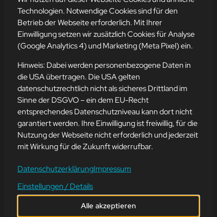
Technologien. Notwendige Cookies sind für den
Betrieb der Webseite erforderlich. Mit Ihrer
Einwilligung setzen wir zusätzlich Cookies für Analyse
Adresse
(Google Analytics 4) und Marketing (Meta Pixel) ein.
mission-webstyle oHG
Bürgermeister-Regitz-Straße 40
Hinweis: Dabei werden personenbezogene Daten in
66539 Neunkirchen
die USA übertragen. Die USA gelten
datenschutzrechtlich nicht als sicheres Drittland im
E-Mail:
kontakt@mission-webstyle.de
Sinne der DSGVO – ein dem EU-Recht
entsprechendes Datenschutzniveau kann dort nicht
Navigation
garantiert werden. Ihre Einwilligung ist freiwillig, für die
Webseitenerstellung
Über Uns
Nutzung der Webseite nicht erforderlich und jederzeit
Webseite mieten
Kontakt
mit Wirkung für die Zukunft widerrufbar.
Webseiten Betreuung
Leistungen
SEO und Online-Marketing
Blog
Datenschutzerklärung
Impressum
Einstellungen / Details
Alle akzeptieren
©
2024
mission-webstyle oHG