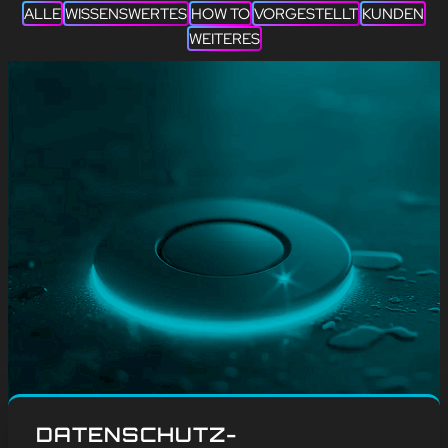
ALLE
WISSENSWERTES
HOW TO
VORGESTELLT
KUNDEN
WEITERES
#
Blog
, 
Weitere
DATENSCHUTZ-