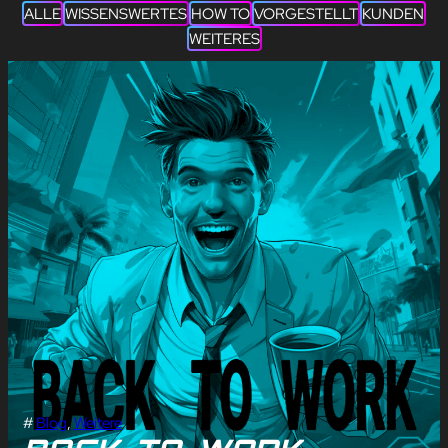
ALLE
WISSENSWERTES
HOW TO
VORGESTELLT
KUNDEN
WEITERES
#
Blog
, 
Weitere