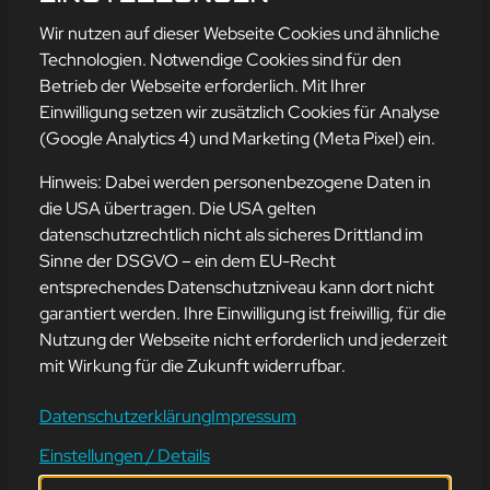
mehr erfahren
Wir nutzen auf dieser Webseite Cookies und ähnliche
Technologien. Notwendige Cookies sind für den
Betrieb der Webseite erforderlich. Mit Ihrer
Einwilligung setzen wir zusätzlich Cookies für Analyse
Adresse
(Google Analytics 4) und Marketing (Meta Pixel) ein.
mission-webstyle oHG
Bürgermeister-Regitz-Straße 40
Hinweis: Dabei werden personenbezogene Daten in
66539 Neunkirchen
die USA übertragen. Die USA gelten
datenschutzrechtlich nicht als sicheres Drittland im
E-Mail:
kontakt@mission-webstyle.de
Sinne der DSGVO – ein dem EU-Recht
entsprechendes Datenschutzniveau kann dort nicht
Navigation
garantiert werden. Ihre Einwilligung ist freiwillig, für die
Webseitenerstellung
Über Uns
Nutzung der Webseite nicht erforderlich und jederzeit
Webseite mieten
Kontakt
mit Wirkung für die Zukunft widerrufbar.
Webseiten Betreuung
Leistungen
SEO und Online-Marketing
Blog
Datenschutzerklärung
Impressum
Einstellungen / Details