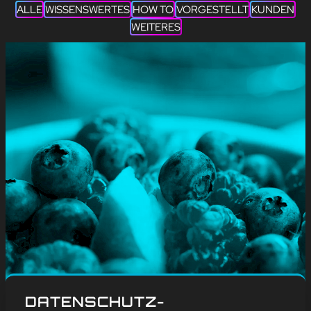
ALLE
WISSENSWERTES
HOW TO
VORGESTELLT
KUNDEN
WEITERES
#
Blog
, 
Weitere
DATENSCHUTZ-