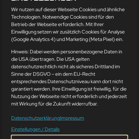
mehr erfahren
Wir nutzen auf dieser Webseite Cookies und ähnliche
Technologien. Notwendige Cookies sind für den
Betrieb der Webseite erforderlich. Mit Ihrer
Einwilligung setzen wir zusätzlich Cookies für Analyse
Adresse
(Google Analytics 4) und Marketing (Meta Pixel) ein.
mission-webstyle oHG
Bürgermeister-Regitz-Straße 40
Hinweis: Dabei werden personenbezogene Daten in
66539 Neunkirchen
die USA übertragen. Die USA gelten
datenschutzrechtlich nicht als sicheres Drittland im
E-Mail:
kontakt@mission-webstyle.de
Sinne der DSGVO – ein dem EU-Recht
entsprechendes Datenschutzniveau kann dort nicht
Navigation
garantiert werden. Ihre Einwilligung ist freiwillig, für die
Webseitenerstellung
Über Uns
Nutzung der Webseite nicht erforderlich und jederzeit
Webseite mieten
Kontakt
mit Wirkung für die Zukunft widerrufbar.
Webseiten Betreuung
Leistungen
SEO und Online-Marketing
Blog
Datenschutzerklärung
Impressum
Einstellungen / Details