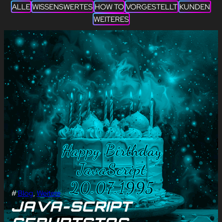
ALLE
WISSENSWERTES
HOW TO
VORGESTELLT
KUNDEN
WEITERES
#
Blog
, 
Weitere
JAVA-SCRIPT