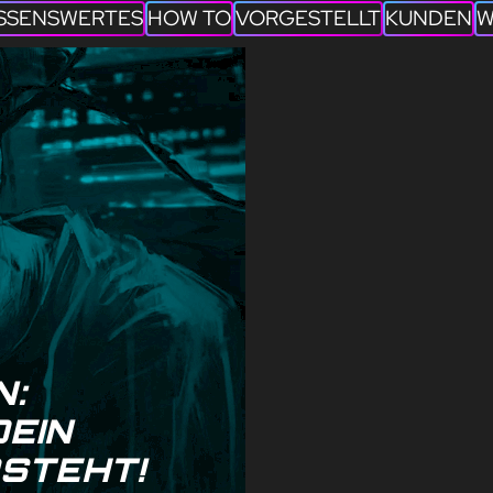
SSENSWERTES
HOW TO
VORGESTELLT
KUNDEN
W
N:
DEIN
STEHT!