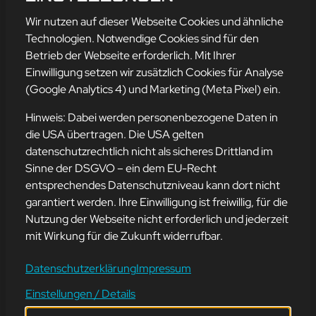
mehr erfahren
Wir nutzen auf dieser Webseite Cookies und ähnliche
Technologien. Notwendige Cookies sind für den
Betrieb der Webseite erforderlich. Mit Ihrer
Einwilligung setzen wir zusätzlich Cookies für Analyse
Adresse
(Google Analytics 4) und Marketing (Meta Pixel) ein.
mission-webstyle oHG
Bürgermeister-Regitz-Straße 40
Hinweis: Dabei werden personenbezogene Daten in
66539 Neunkirchen
die USA übertragen. Die USA gelten
datenschutzrechtlich nicht als sicheres Drittland im
E-Mail:
kontakt@mission-webstyle.de
Sinne der DSGVO – ein dem EU-Recht
entsprechendes Datenschutzniveau kann dort nicht
Navigation
garantiert werden. Ihre Einwilligung ist freiwillig, für die
Webseitenerstellung
Über Uns
Nutzung der Webseite nicht erforderlich und jederzeit
Webseite mieten
Kontakt
mit Wirkung für die Zukunft widerrufbar.
Webseiten Betreuung
Leistungen
SEO und Online-Marketing
Blog
Datenschutzerklärung
Impressum
Einstellungen / Details