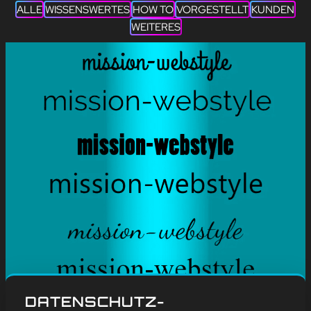
ALLE
WISSENSWERTES
HOW TO
VORGESTELLT
KUNDEN
WEITERES
#
Blog
, 
Wissenswertes
DATENSCHUTZ-