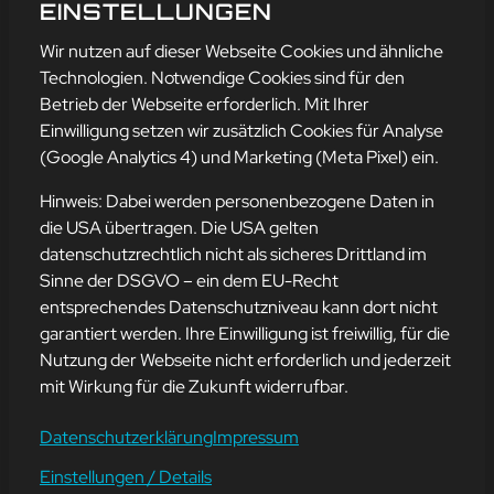
SCHRIFTART
EINSTELLUNGEN
mehr erfahren
Wir nutzen auf dieser Webseite Cookies und ähnliche
Technologien. Notwendige Cookies sind für den
Betrieb der Webseite erforderlich. Mit Ihrer
Einwilligung setzen wir zusätzlich Cookies für Analyse
Adresse
(Google Analytics 4) und Marketing (Meta Pixel) ein.
mission-webstyle oHG
Bürgermeister-Regitz-Straße 40
Hinweis: Dabei werden personenbezogene Daten in
66539 Neunkirchen
die USA übertragen. Die USA gelten
datenschutzrechtlich nicht als sicheres Drittland im
E-Mail:
kontakt@mission-webstyle.de
Sinne der DSGVO – ein dem EU-Recht
entsprechendes Datenschutzniveau kann dort nicht
Navigation
garantiert werden. Ihre Einwilligung ist freiwillig, für die
Webseitenerstellung
Über Uns
Nutzung der Webseite nicht erforderlich und jederzeit
Webseite mieten
Kontakt
mit Wirkung für die Zukunft widerrufbar.
Webseiten Betreuung
Leistungen
SEO und Online-Marketing
Blog
Datenschutzerklärung
Impressum
Einstellungen / Details