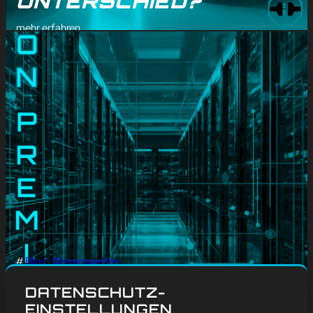
UNTERSCHIED?
mehr erfahren
#
Blog
, 
Wissenswertes
BEGRIFF ERKLÄRT: ON-
DATENSCHUTZ-
PREMISE
EINSTELLUNGEN