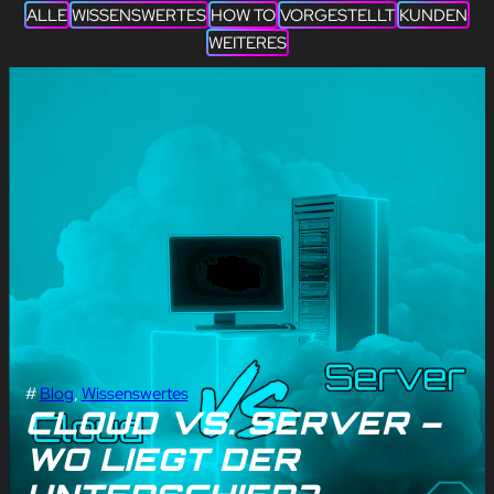
ALLE
WISSENSWERTES
HOW TO
VORGESTELLT
KUNDEN
WEITERES
#
Blog
, 
Wissenswertes
CLOUD VS. SERVER –
WO LIEGT DER