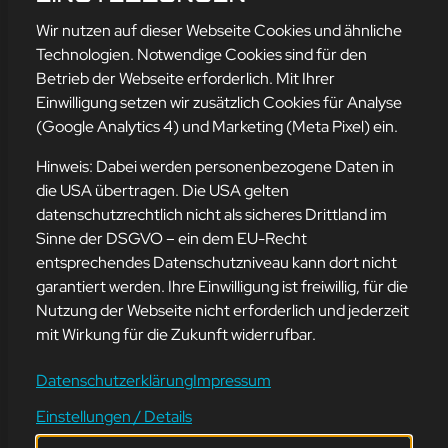
mehr erfahren
Wir nutzen auf dieser Webseite Cookies und ähnliche
Technologien. Notwendige Cookies sind für den
Betrieb der Webseite erforderlich. Mit Ihrer
Einwilligung setzen wir zusätzlich Cookies für Analyse
Adresse
(Google Analytics 4) und Marketing (Meta Pixel) ein.
mission-webstyle oHG
Bürgermeister-Regitz-Straße 40
Hinweis: Dabei werden personenbezogene Daten in
66539 Neunkirchen
die USA übertragen. Die USA gelten
datenschutzrechtlich nicht als sicheres Drittland im
E-Mail:
kontakt@mission-webstyle.de
Sinne der DSGVO – ein dem EU-Recht
entsprechendes Datenschutzniveau kann dort nicht
Navigation
garantiert werden. Ihre Einwilligung ist freiwillig, für die
Webseitenerstellung
Über Uns
Nutzung der Webseite nicht erforderlich und jederzeit
Webseite mieten
Kontakt
mit Wirkung für die Zukunft widerrufbar.
Webseiten Betreuung
Leistungen
SEO und Online-Marketing
Blog
Datenschutzerklärung
Impressum
Einstellungen / Details