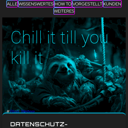
ALLE
WISSENSWERTES
HOW TO
VORGESTELLT
KUNDEN
WEITERES
#
Blog
, 
Weitere
WELTTAG DES
DATENSCHUTZ-