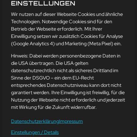
FAULTIERS
EINSTELLUNGEN
mehr erfahren
Wir nutzen auf dieser Webseite Cookies und ähnliche
Technologien. Notwendige Cookies sind für den
Betrieb der Webseite erforderlich. Mit Ihrer
Einwilligung setzen wir zusätzlich Cookies für Analyse
Adresse
(Google Analytics 4) und Marketing (Meta Pixel) ein.
mission-webstyle oHG
Bürgermeister-Regitz-Straße 40
Hinweis: Dabei werden personenbezogene Daten in
66539 Neunkirchen
die USA übertragen. Die USA gelten
datenschutzrechtlich nicht als sicheres Drittland im
E-Mail:
kontakt@mission-webstyle.de
Sinne der DSGVO – ein dem EU-Recht
entsprechendes Datenschutzniveau kann dort nicht
Navigation
garantiert werden. Ihre Einwilligung ist freiwillig, für die
Webseitenerstellung
Über Uns
Nutzung der Webseite nicht erforderlich und jederzeit
Webseite mieten
Kontakt
mit Wirkung für die Zukunft widerrufbar.
Webseiten Betreuung
Leistungen
SEO und Online-Marketing
Blog
Datenschutzerklärung
Impressum
Einstellungen / Details