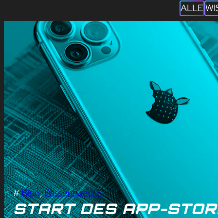
ALLE
WI
#
Blog
, 
Wissenswertes
START DES APP-STO