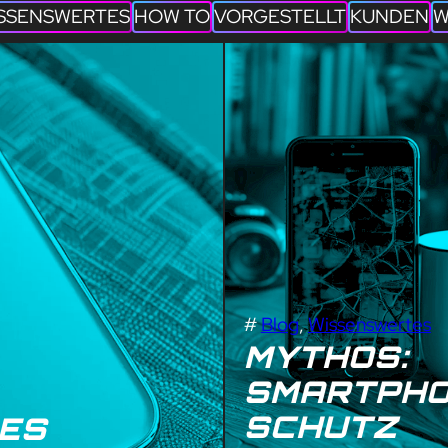
SSENSWERTES
HOW TO
VORGESTELLT
KUNDEN
W
#
Blog
, 
Wissenswertes
MYTHOS:
SMARTPHO
SCHUTZ
RES