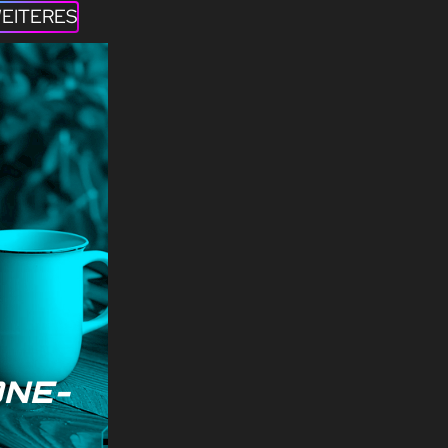
EITERES
NE-