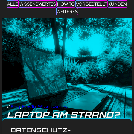
ALLE
WISSENSWERTES
HOW TO
VORGESTELLT
KUNDEN
WEITERES
#
Blog
, 
HowTo
, 
Wissenswertes
LAPTOP AM STRAND?
HANDY IN DER SONNE?
DATENSCHUTZ-