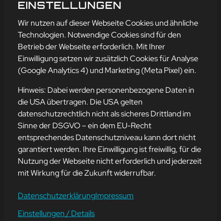
LIEBER NICHT!
EINSTELLUNGEN
mehr erfahren
Wir nutzen auf dieser Webseite Cookies und ähnliche
Technologien. Notwendige Cookies sind für den
Betrieb der Webseite erforderlich. Mit Ihrer
Einwilligung setzen wir zusätzlich Cookies für Analyse
Adresse
(Google Analytics 4) und Marketing (Meta Pixel) ein.
mission-webstyle oHG
Bürgermeister-Regitz-Straße 40
Hinweis: Dabei werden personenbezogene Daten in
66539 Neunkirchen
die USA übertragen. Die USA gelten
datenschutzrechtlich nicht als sicheres Drittland im
E-Mail:
kontakt@mission-webstyle.de
Sinne der DSGVO – ein dem EU-Recht
entsprechendes Datenschutzniveau kann dort nicht
Navigation
garantiert werden. Ihre Einwilligung ist freiwillig, für die
Webseitenerstellung
Über Uns
Nutzung der Webseite nicht erforderlich und jederzeit
Webseite mieten
Kontakt
mit Wirkung für die Zukunft widerrufbar.
Webseiten Betreuung
Leistungen
SEO und Online-Marketing
Blog
Datenschutzerklärung
Impressum
Einstellungen / Details